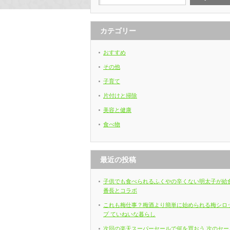
カテゴリー
おすすめ
その他
子育て
片付けと掃除
美容と健康
食べ物
最近の投稿
子供でも食べられるふくやの辛くない明太子が給
番長とコラボ
これも梅仕事？梅酒より簡単に始められる梅シロ
プ ていねいな暮らし
次回の楽天スーパーセールで何を買おう 次のセー