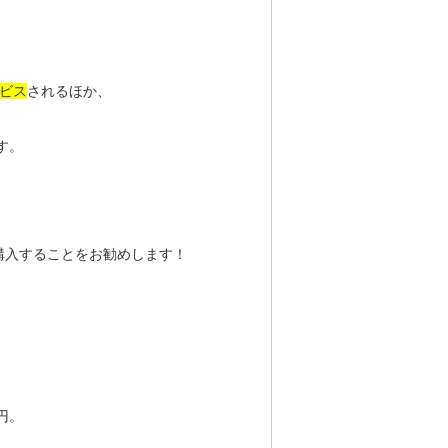
ービス
されるほか、
す。
購入することをお勧めします！
円。