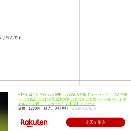
つも飲んでる
● 国産 はとむぎ茶 6g x 50P （ 300g 大容量 ティーバッグ ） ほんぢ園
＜ はと麦茶 はとむぎ茶 送料無料 はとむぎ はと麦 ハトムギ ペットボ
トルよりお得！ ノンカフェイン【LC】＞ ／セ／
価格：1330円（税込、送料無料)
(2019/5/31時点)
楽天で購入