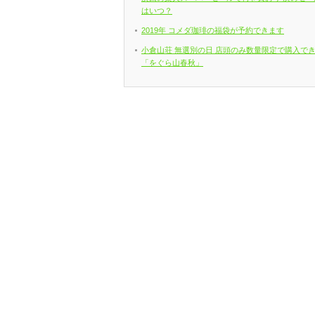
はいつ？
2019年 コメダ珈琲の福袋が予約できます
小倉山荘 無選別の日 店頭のみ数量限定で購入で
「をぐら山春秋」